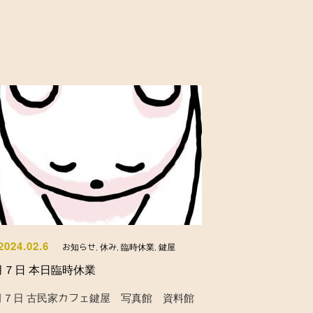
2024.02.6
お知らせ
,
休み
,
臨時休業
,
鍵屋
月７日 本日臨時休業
月７日 古民家カフェ鍵屋 写真館 資料館