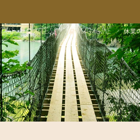
T US
休業
ACCESS
MAGAGINE
の雰囲気
E
のうつわ
家で絵付け体験
の見どころ