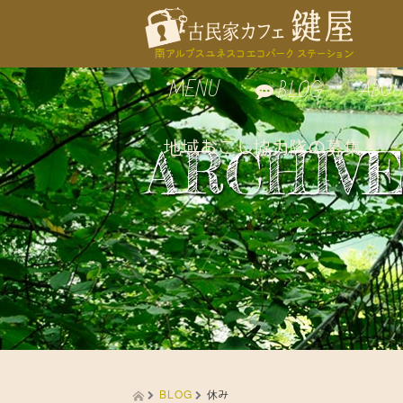
MENU
ABOU
BLOG
地域おこし協力隊の募集
お食事
鍵屋
ARCHIV
自家製スイーツ
鍵屋
お飲み物
古民
周辺
BLOG
休み