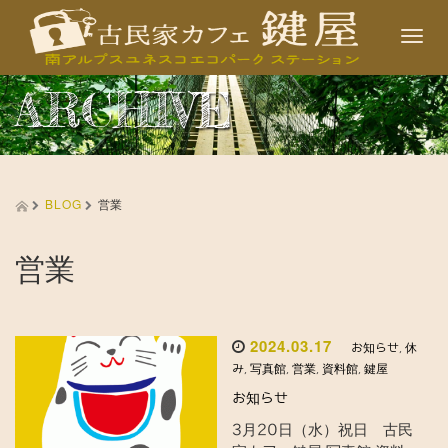
T
o
ARCHIVE
g
g
l
e
BLOG
営業
n
a
営業
v
i
g
2024.03.17
a
お知らせ
,
休
み
,
写真館
,
営業
,
資料館
,
鍵屋
t
お知らせ
i
3月20日（水）祝日 古民
o