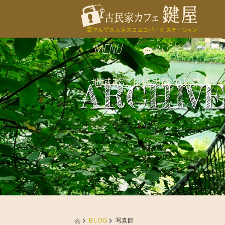
MENU
ABOU
BLOG
地域おこし協力隊の募集
お食事
鍵屋
ARCHIV
自家製スイーツ
鍵屋
お飲み物
古民
周辺
BLOG
写真館