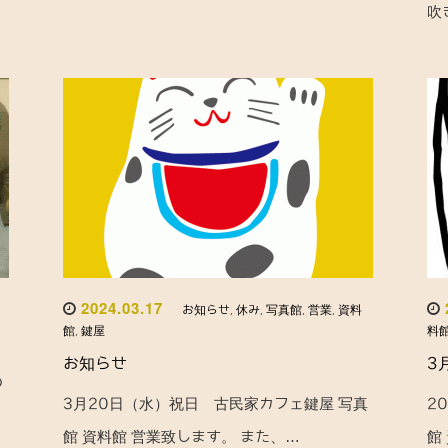
吹
2024.03.17
お知らせ
,
休み
,
写真館
,
営業
,
資料
館
,
鍵屋
料
お知らせ
3
の
3月20日（水）祝日 古民家カフェ鍵屋 写真
2
館 資料館 営業致します。 また、…
館