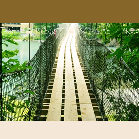
T US
休業
ACCESS
MAGAGINE
の雰囲気
E
のうつわ
家で絵付け体験
の見どころ