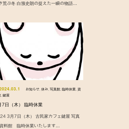
き荒ぶ冬 白籏史朗の捉えた一瞬の物語…
2024.03.1
お知らせ
,
休み
,
写真館
,
臨時休業
,
資
館
,
鍵屋
月7日（木） 臨時休業
024 3月7日（木） 古民家カフェ鍵屋 写真
 資料館 臨時休業いたします…