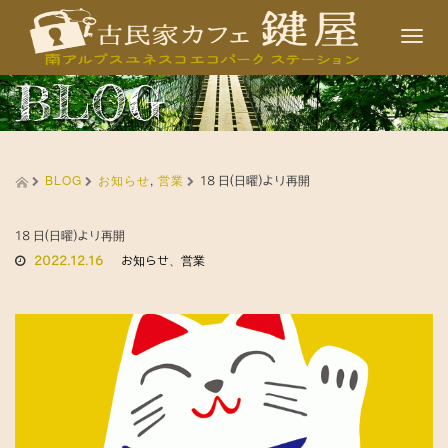
T
o
BLOG
g
g
l
BLOG
お知らせ
,
営業
e
18 日(日曜)より再開
n
a
18 日(日曜)より再開
2022.12.16
お知らせ
、
営業
v
i
g
a
t
i
o