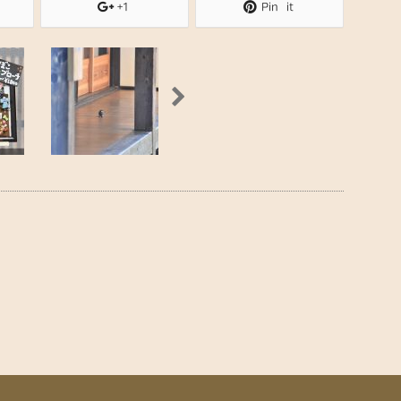
+1
Pin it