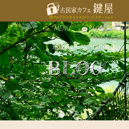
MENU
ABOU
BLOG
地域おこし協力隊の募集
お食事
鍵屋
BLOG
自家製スイーツ
鍵屋
お飲み物
古民
周辺