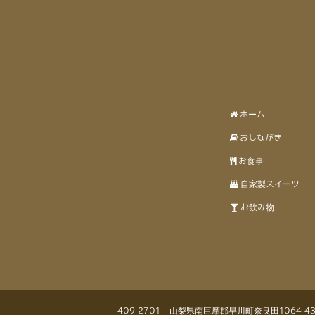
ホーム
おしながき
お食事
自家製スイーツ
お飲み物
409-2701
山梨県南巨摩郡早川町奈良田1064-4