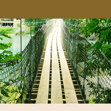
T US
休業
ACCESS
MAGAGINE
の雰囲気
のうつわ
家で絵付け体験
の見どころ