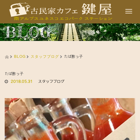
T
o
BLOG
g
g
l
BLOG
スタッフブログ
e
たば酢っ子
n
a
たば酢っ子
2018.05.31
スタッフブログ
v
i
g
a
t
i
o