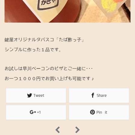
鍵屋オリジナルタバスコ「たば酢っ子」
シンプルに作った１品です。
お試しは早川ベーコンのピザとご一緒に･･･
お一つ１０００円でお買い上げも可能です ♪
Tweet
Share
+1
Pin it