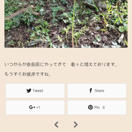
n
いつからか奈良田にやってきて 着々と増えております。
もうすぐお彼岸ですね。
Tweet
Share
+1
Pin it