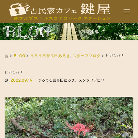
T
o
BLOG
g
g
l
BLOG
うろうろ奈良田あるき
,
スタッフブログ
e
ヒガンバナ
n
a
ヒガンバナ
2022.09.19
うろうろ奈良田あるき
、
スタッフブログ
v
i
g
a
t
i
o