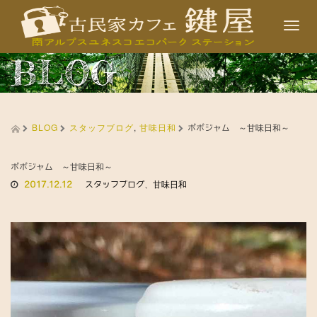
T
o
BLOG
g
g
l
BLOG
スタッフブログ
,
甘味日和
e
ポポジャム ～甘味日和～
n
a
ポポジャム ～甘味日和～
2017.12.12
スタッフブログ
、
甘味日和
v
i
g
a
t
i
o