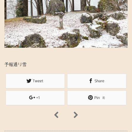
n
予報通り雪
Tweet
Share
+1
Pin it