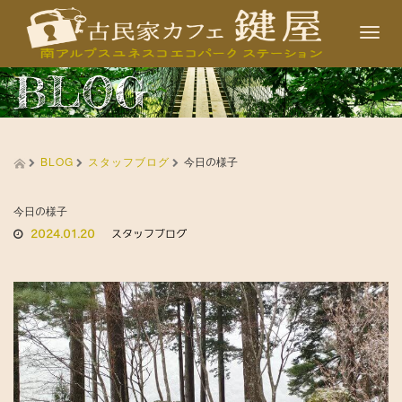
T
o
BLOG
g
g
l
BLOG
スタッフブログ
e
今日の様子
n
a
今日の様子
2024.01.20
スタッフブログ
v
i
g
a
t
i
o