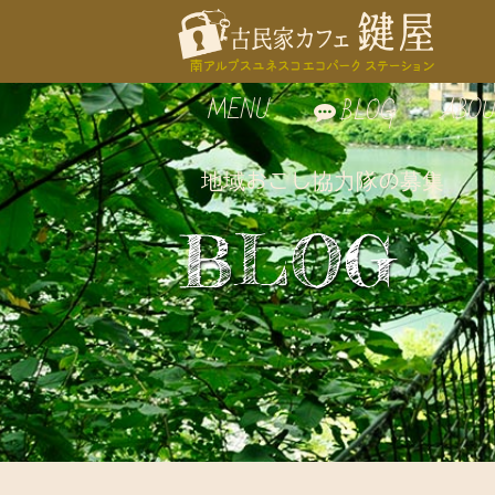
MENU
ABOU
BLOG
地域おこし協力隊の募集
お食事
鍵屋
BLOG
自家製スイーツ
鍵屋
お飲み物
古民
周辺