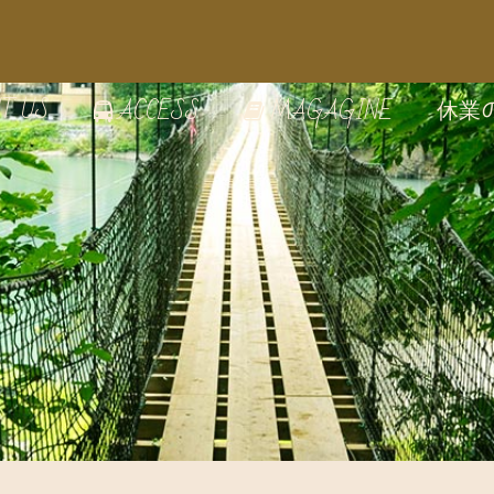
T US
休業
ACCESS
MAGAGINE
の雰囲気
のうつわ
家で絵付け体験
の見どころ