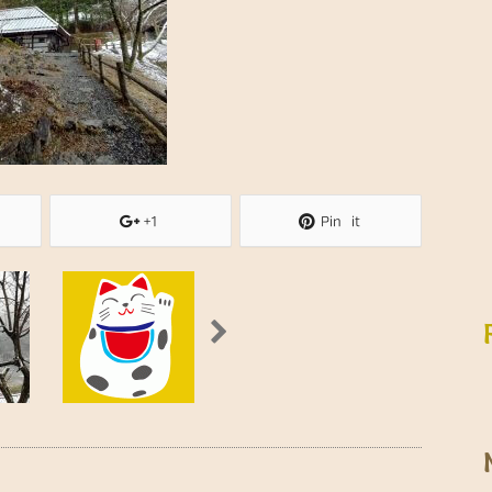
+1
Pin it