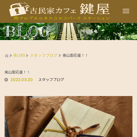
T
o
BLOG
g
g
l
BLOG
スタッフブログ
e
南山梨応援！！
n
a
南山梨応援！！
2022.03.20
スタッフブログ
v
i
g
a
t
i
o