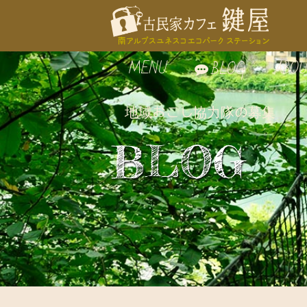
MENU
ABOU
BLOG
地域おこし協力隊の募集
お食事
鍵屋
BLOG
自家製スイーツ
鍵屋
お飲み物
古民
周辺