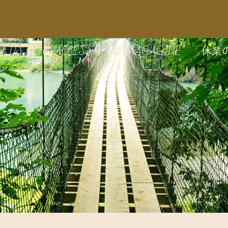
T US
休業
ACCESS
MAGAGINE
の雰囲気
のうつわ
家で絵付け体験
の見どころ