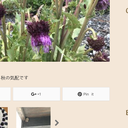
ら秋の気配です
+1
Pin it