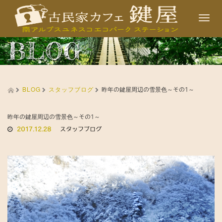
T
o
BLOG
g
g
l
BLOG
スタッフブログ
e
昨年の鍵屋周辺の雪景色～その1～
n
a
昨年の鍵屋周辺の雪景色～その1～
2017.12.28
スタッフブログ
v
i
g
a
t
i
o