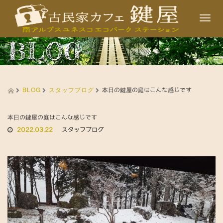
T
o
BLOG
g
g
l
BLOG
スタッフブログ
e
本日の鍵屋の庭はこんな感じです
n
a
本日の鍵屋の庭はこんな感じです
2022.03.22
スタッフブログ
v
i
g
a
t
i
o