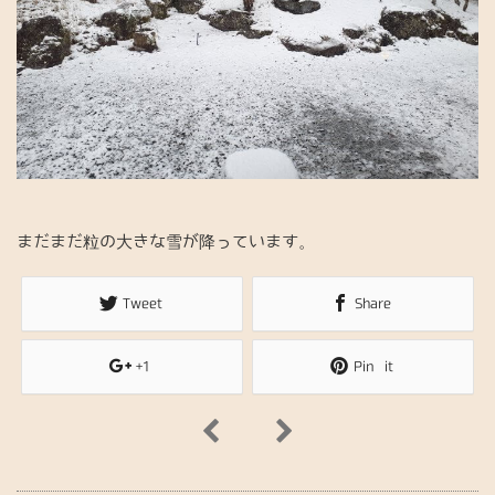
n
まだまだ粒の大きな雪が降っています。
Tweet
Share
+1
Pin it