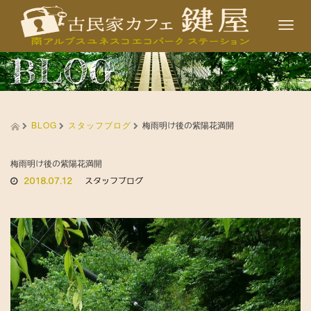
T
o
BLOG
g
g
l
BLOG
スタッフブログ
e
梅雨明け後の紫陽花満開
n
a
梅雨明け後の紫陽花満開
2018.07.12
スタッフブログ
v
i
g
a
t
i
o