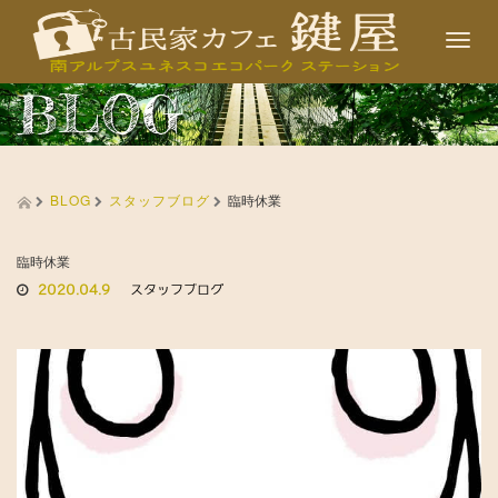
T
o
BLOG
g
g
l
BLOG
スタッフブログ
e
臨時休業
n
a
臨時休業
2020.04.9
スタッフブログ
v
i
g
a
t
i
o