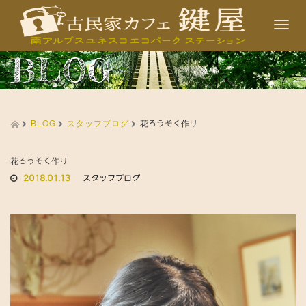
T
o
BLOG
g
g
l
BLOG
スタッフブログ
e
花ろうそく作り
n
a
花ろうそく作り
2018.01.13
スタッフブログ
v
i
g
a
t
i
o