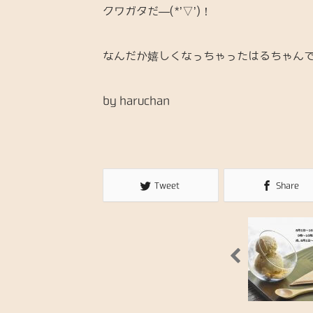
クワガタだ―(*’▽’)！
なんだか嬉しくなっちゃったはるちゃん
by haruchan
Tweet
Share