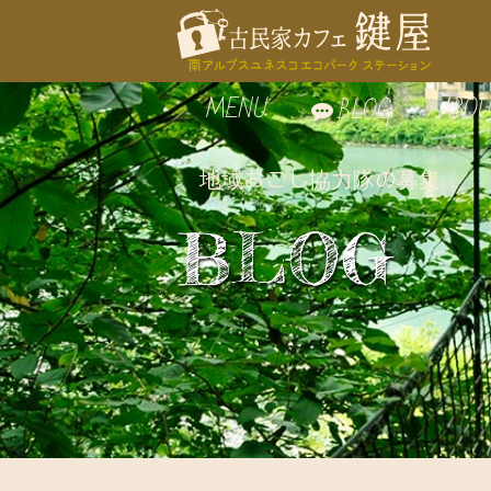
MENU
ABOU
BLOG
地域おこし協力隊の募集
お食事
鍵屋
BLOG
自家製スイーツ
鍵屋
お飲み物
古民
周辺