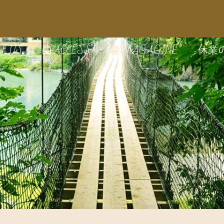
T US
休業
ACCESS
MAGAGINE
の雰囲気
のうつわ
家で絵付け体験
の見どころ