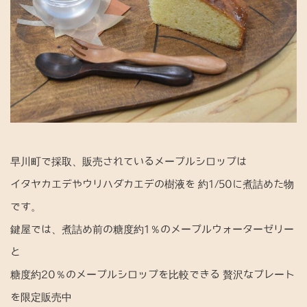
n
早川町で採取、販売されているメープルシロップは
イタヤカエデやウリハダカエデの樹液を 約1/50に煮詰めた物
です。
鍵屋では、煮詰め前の糖度約1％のメープルウォーターゼリー
と
糖度約20％のメープルシロップを比較できる 贅沢なプレート
を限定販売中