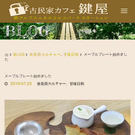
T
o
BLOG
g
g
l
BLOG
奈良田カルチャー
,
甘味日和
e
メープルプレート始めまし
た
n
a
メープルプレート始めました
v
2019.07.23
奈良田カルチャー
、
甘味日和
i
g
a
t
i
o