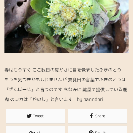
n
春はもうすぐ ここ数日の暖かさに目を覚ましたふきのとう
もうお気づきかもしれませんが 奈良田の言葉でふきのとうは
『ぎんぼーじ』と言うのです ちなみに 鍵屋で提供している鹿
肉 のシカは『かのし』と言います by banndori
Tweet
Share
+1
Pin it