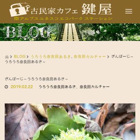
T
o
BLOG
g
g
l
BLOG
うろうろ奈良田あるき
,
奈良田カルチャー
e
ぎんぼーじ～
うろうろ奈良田あるき～
n
a
ぎんぼーじ～うろうろ奈良田あるき～
v
2019.02.22
うろうろ奈良田あるき
、
奈良田カルチャー
i
g
a
t
i
o