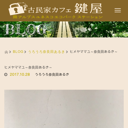
T
o
BLOG
g
g
l
BLOG
うろうろ奈良田あるき
e
ヒメヤママユ～奈良田あるき～
n
a
ヒメヤママユ～奈良田あるき～
2017.10.28
うろうろ奈良田あるき
v
i
g
a
t
i
o