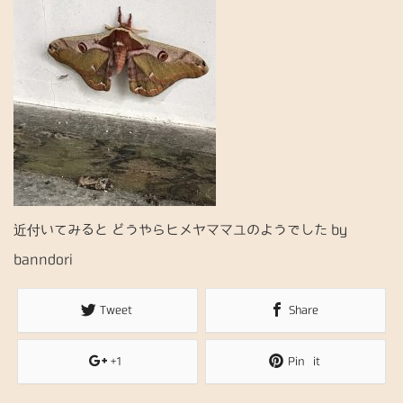
近付いてみると どうやらヒメヤママユのようでした by
banndori
Tweet
Share
+1
Pin it