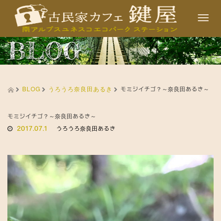
T
o
BLOG
g
g
l
BLOG
うろうろ奈良田あるき
e
モミジイチゴ？～奈良田あるき～
n
a
モミジイチゴ？～奈良田あるき～
2017.07.1
うろうろ奈良田あるき
v
i
g
a
t
i
o