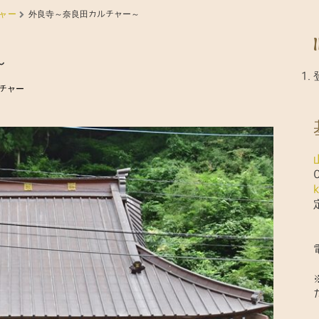
ャー
外良寺～奈良田カルチャー～
～
チャー