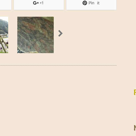
+1
Pin it