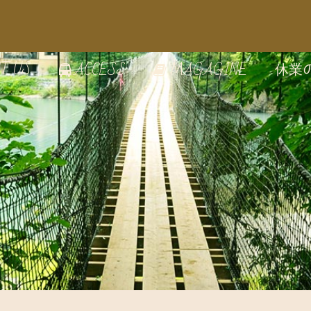
T US
休業
ACCESS
MAGAGINE
の雰囲気
のうつわ
家で絵付け体験
の見どころ