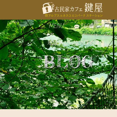
MENU
ABOU
BLOG
地域おこし協力隊の募集
お食事
鍵屋
BLOG
自家製スイーツ
鍵屋
お飲み物
古民
周辺