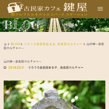
T
o
BLOG
g
g
l
BLOG
うろうろ奈良田あるき
,
奈良田カルチャー
e
山の神～奈良
田カルチャー～
n
a
山の神～奈良田カルチャー～
v
2018.02.9
うろうろ奈良田あるき
、
奈良田カルチャー
i
g
a
t
i
o