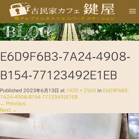
T
o
BLOG
g
g
l
E6D9F6B3-7A24-4908-
e
n
B154-77123492E1EB
a
v
Published
2023年6月13日
at
1920 × 2560
in
E6D9F6B3-
i
7A24-4908-B154-77123492E1EB
g
←
Previous
a
Next
→
t
i
o