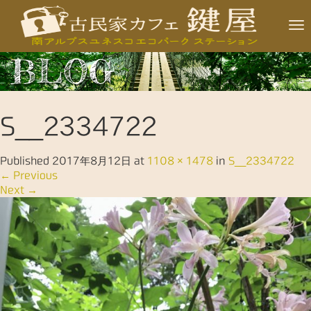
T
o
BLOG
g
g
l
S__2334722
e
n
Published
2017年8月12日
at
1108 × 1478
in
S__2334722
a
←
Previous
v
Next
→
i
g
a
t
i
o